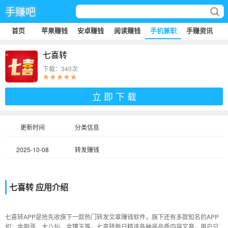
手赚吧
首页
苹果赚钱
安卓赚钱
阅读赚钱
手机兼职
手赚资讯
七喜转
下载：340次
立 即 下 载
更新时间
分类信息
2025-10-08
转发赚钱
七喜转 应用介绍
七喜转APP是抢先收旗下一款热门转发文章赚钱软件，旗下还有多款知名的APP
如：金刚涨、大八仙、金镶玉等，七喜转每日精选各种高品质内容文章，用户只