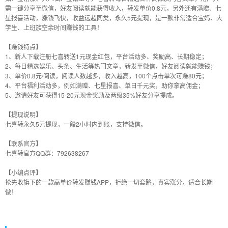
需一键分享至微信，好友阅读就能获得收入，转发单价0.8元，另外还有满赠、七
星报喜活动，涨钱飞快，收益远超同类，永久5元提现，是一款非常适合宝妈、大
学生、上班族空余时间赚钱的工具！
【赚钱特点】
1、新人下载注册七喜转送1元现金红包，平台活动多、奖励高、长期稳定；
2、每日精选娱乐、头条、生活等热门文章，转发至微信，好友阅读就能赚钱；
3、单价0.8元/阅读，阅读人数越多，收入越高，100个点击单次可赚80元；
4、平台福利活动多，例如满赠、七星报喜、单日千元奖，助你拿高佣金；
5、邀请好友可获得15-20元现金奖励及两级35%好友分享提成。
【提现说明】
七喜转永久5元提现，一般2小时内到账，支持微信。
【联系官方】
七喜转官方QQ群：792638267
【小编点评】
抢先收旗下的一款高单价转发赚钱APP，拒绝一切套路，真实涨分，适合长期
做！