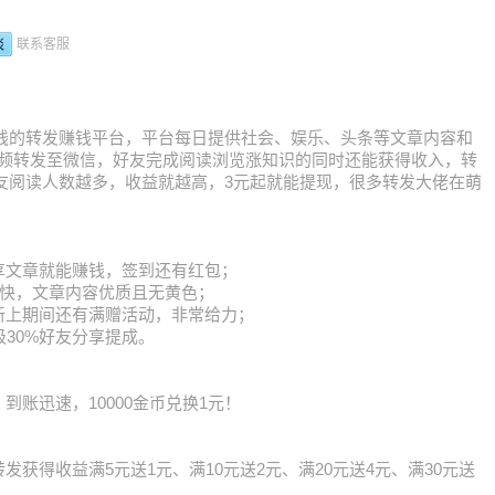
联系客服
日新上线的转发赚钱平台，平台每日提供社会、娱乐、头条等文章内容和
频转发至微信，好友完成阅读浏览涨知识的同时还能获得收入，转
），好友阅读人数越多，收益就越高，3元起就能提现，很多转发大佬在萌
享文章就能赚钱，签到还有红包；
涨分快，文章内容优质且无黄色；
新上期间还有满赠活动，非常给力；
级30%好友分享提成。
到账迅速，10000金币兑换1元！
发获得收益满5元送1元、满10元送2元、满20元送4元、满30元送