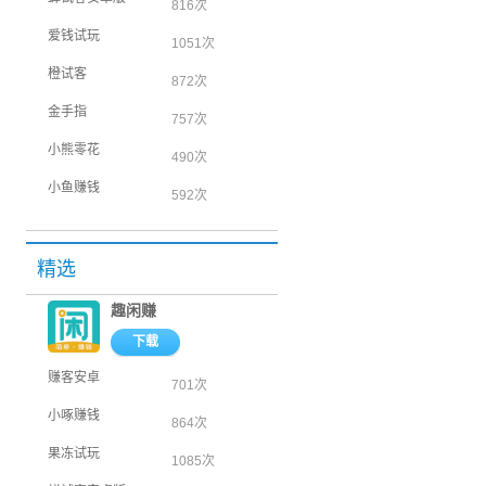
816次
爱钱试玩
1051次
橙试客
872次
金手指
757次
小熊零花
490次
小鱼赚钱
592次
精选
趣闲赚
下载
赚客安卓
701次
小啄赚钱
864次
果冻试玩
1085次