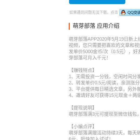
如果遇到问题无法下载，点击
萌芽部落 应用介绍
萌芽部落APP2020年5月19
视频，您只需要把喜欢的文章和视
发单价5000金币/次（0.5元
芽部落可月入千元！
【赚钱特点】
1、无需投资一分钱，空闲时间分
2、转发单价0.5元/阅读，亲测
3、平台提供每日精选文章，另外
4、邀请好友可获得15元现金＋两
【提现说明】
萌芽部落满3元可提现至微信钱包，
【小编点评】
萌芽部落满赠活动持续3天，每天转
6元，赶快加入试试！