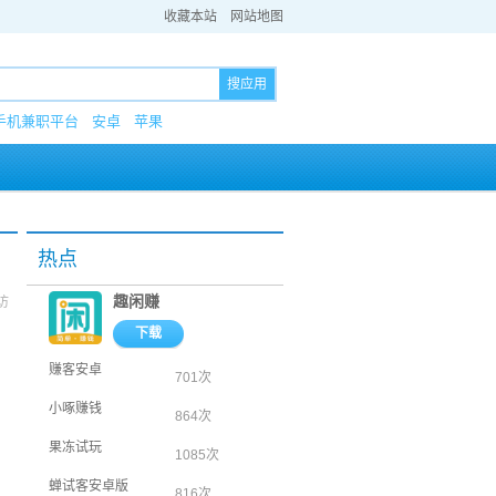
收藏本站
网站地图
搜应用
手机兼职平台
安卓
苹果
热点
趣闲赚
访
下载
赚客安卓
701次
小啄赚钱
864次
果冻试玩
1085次
蝉试客安卓版
816次