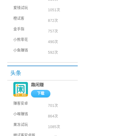
爱钱试玩
1051次
橙试客
872次
金手指
757次
小熊零花
490次
小鱼赚钱
592次
头条
趣闲赚
下载
赚客安卓
701次
小啄赚钱
864次
果冻试玩
1085次
蝉试客安卓版