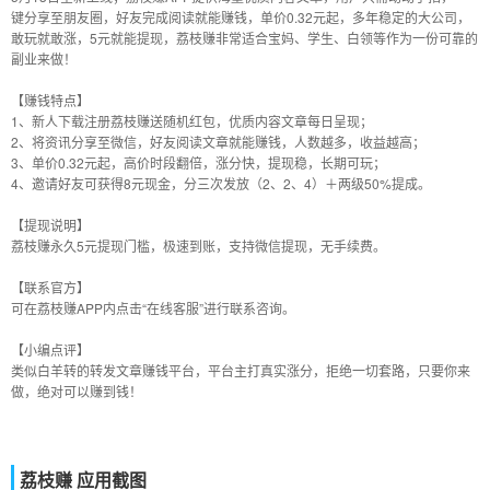
键分享至朋友圈，好友完成阅读就能赚钱，单价0.32元起，多年稳定的大公司，
敢玩就敢涨，5元就能提现，荔枝赚非常适合宝妈、学生、白领等作为一份可靠的
副业来做！
【赚钱特点】
1、新人下载注册荔枝赚送随机红包，优质内容文章每日呈现；
2、将资讯分享至微信，好友阅读文章就能赚钱，人数越多，收益越高；
3、单价0.32元起，高价时段翻倍，涨分快，提现稳，长期可玩；
4、邀请好友可获得8元现金，分三次发放（2、2、4）＋两级50%提成。
【提现说明】
荔枝赚永久5元提现门槛，极速到账，支持微信提现，无手续费。
【联系官方】
可在荔枝赚APP内点击“在线客服”进行联系咨询。
【小编点评】
类似白羊转的转发文章赚钱平台，平台主打真实涨分，拒绝一切套路，只要你来
做，绝对可以赚到钱！
荔枝赚 应用截图