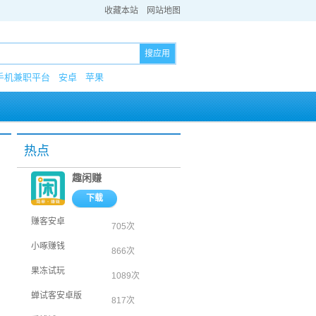
收藏本站
网站地图
搜应用
手机兼职平台
安卓
苹果
热点
趣闲赚
下载
赚客安卓
705次
小啄赚钱
866次
果冻试玩
1089次
蝉试客安卓版
817次