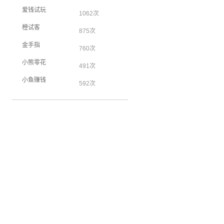
爱钱试玩
1062次
橙试客
875次
金手指
760次
小熊零花
491次
小鱼赚钱
592次